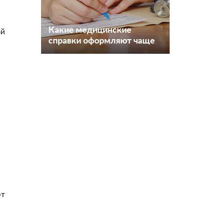
Какие медицинские
ой
справки оформляют чаще
всего?
ют